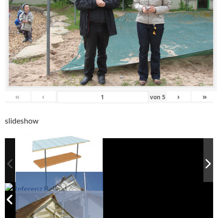
«
‹
›
»
von
5
slideshow