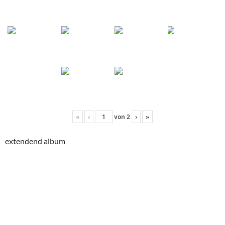
«
‹
von
2
›
»
extendend album