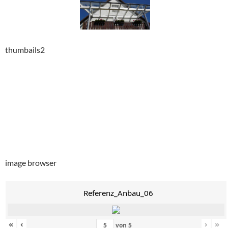
thumbails2
image browser
Referenz_Anbau_06
«
‹
›
»
von
5