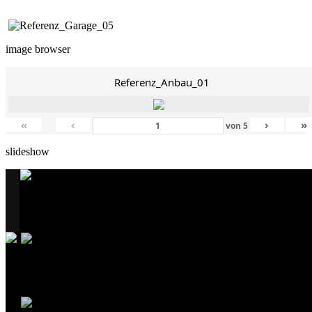
image browser
Referenz_Anbau_01
«
‹
›
»
von
5
slideshow