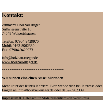
Kontakt:
Zimmerei, Holzbau und vieles mehr
Zimmerei Holzbau Rüger
Süßwiesenstraße 18
74549 Wolpertshausen
Telefon: 07904-9429970
Mobil: 0162-8962339
Fax: 07904-9429973
info@holzbau-rueger.de
www.holzbau-rueger.de
*********************************
Wir suchen eine/einen Auszubildenden
Mehr unter der Rubrik Karriere. Bitte wende dich bei Interesse oder
Fragen an info@holzbau-rueger.de oder 0162-8962339.
Impressum & Datenschutz
Stolz präsentiert von WordPress