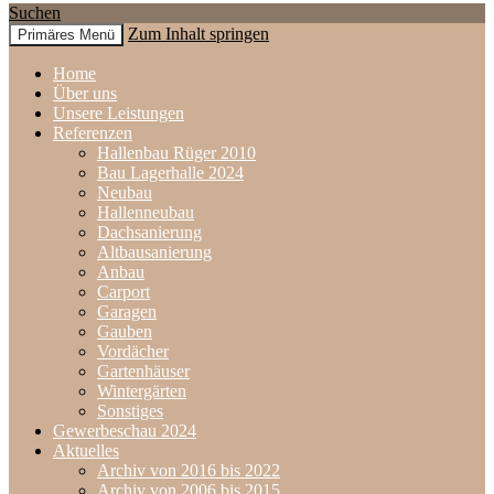
Suchen
Zum Inhalt springen
Primäres Menü
www.holzbau-rueger.de
Home
Über uns
Unsere Leistungen
Referenzen
Hallenbau Rüger 2010
Bau Lagerhalle 2024
Neubau
Hallenneubau
Dachsanierung
Altbausanierung
Anbau
Carport
Garagen
Gauben
Vordächer
Gartenhäuser
Wintergärten
Sonstiges
Gewerbeschau 2024
Aktuelles
Archiv von 2016 bis 2022
Archiv von 2006 bis 2015