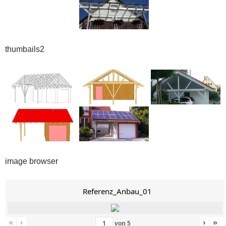
thumbails2
image browser
Referenz_Anbau_01
«
‹
›
»
von
5