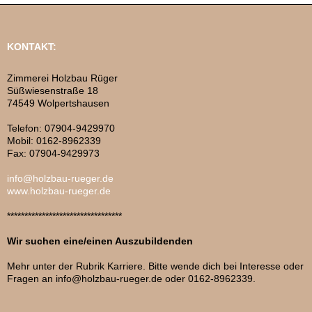
KONTAKT:
Zimmerei Holzbau Rüger
Süßwiesenstraße 18
74549 Wolpertshausen
Telefon: 07904-9429970
Mobil: 0162-8962339
Fax: 07904-9429973
info@holzbau-rueger.de
www.holzbau-rueger.de
*********************************
Wir suchen eine/einen Auszubildenden
Mehr unter der Rubrik Karriere. Bitte wende dich bei Interesse oder
Fragen an info@holzbau-rueger.de oder 0162-8962339.