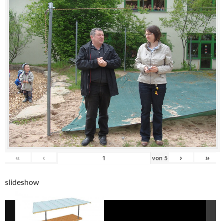
«
‹
›
»
von
5
slideshow