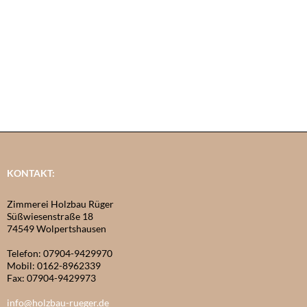
KONTAKT:
Zimmerei Holzbau Rüger
Süßwiesenstraße 18
74549 Wolpertshausen
Telefon: 07904-9429970
Mobil: 0162-8962339
Fax: 07904-9429973
info@holzbau-rueger.de