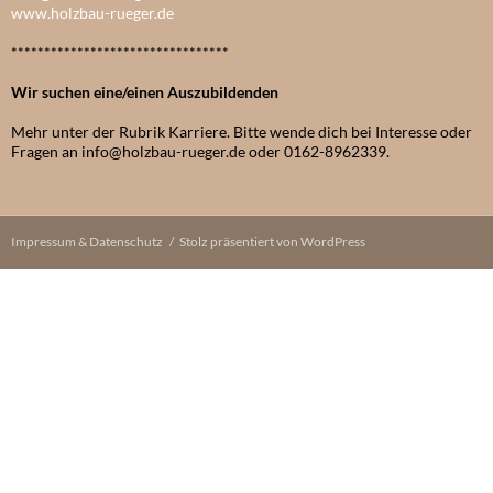
www.holzbau-rueger.de
*********************************
Wir suchen eine/einen Auszubildenden
Mehr unter der Rubrik Karriere. Bitte wende dich bei Interesse oder
Fragen an info@holzbau-rueger.de oder 0162-8962339.
Impressum & Datenschutz
Stolz präsentiert von WordPress