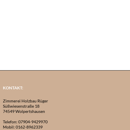
KONTAKT:
Zimmerei Holzbau Rüger
Süßwiesenstraße 18
74549 Wolpertshausen
Telefon: 07904-9429970
Mobil: 0162-8962339