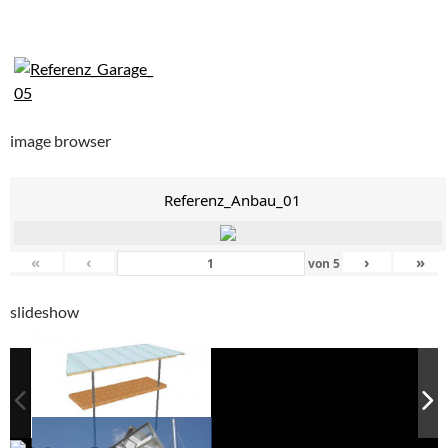
image browser
Referenz_Anbau_01
«
‹
›
»
von
5
slideshow