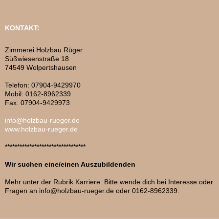
KONTAKT:
Zimmerei Holzbau Rüger
Süßwiesenstraße 18
74549 Wolpertshausen
Telefon: 07904-9429970
Mobil: 0162-8962339
Fax: 07904-9429973
info@holzbau-rueger.de
www.holzbau-rueger.de
*********************************
Wir suchen eine/einen Auszubildenden
Mehr unter der Rubrik Karriere. Bitte wende dich bei Interesse oder
Fragen an info@holzbau-rueger.de oder 0162-8962339.