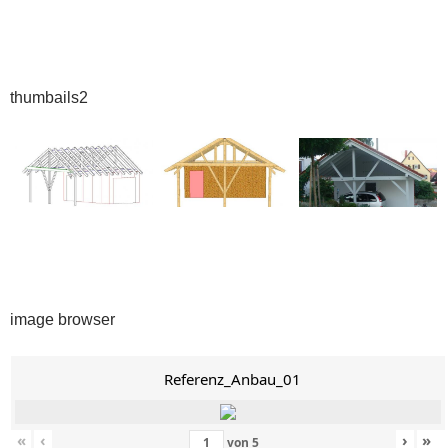
thumbails2
image browser
Referenz_Anbau_01
«
‹
›
»
von
5