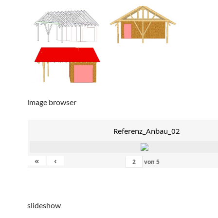
image browser
Referenz_Anbau_02
«
‹
von
5
slideshow