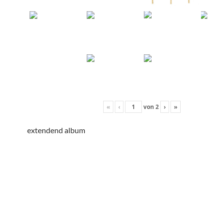
«
‹
von
2
›
»
extendend album