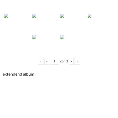
«
‹
von
2
›
»
extendend album