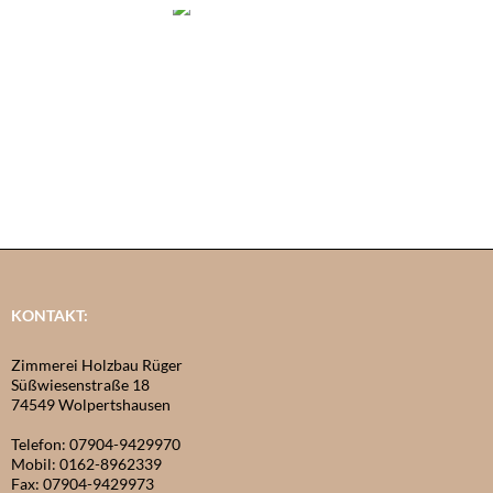
KONTAKT:
Zimmerei Holzbau Rüger
Süßwiesenstraße 18
74549 Wolpertshausen
Telefon: 07904-9429970
Mobil: 0162-8962339
Fax: 07904-9429973