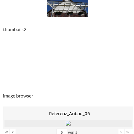
thumbails2
image browser
Referenz_Anbau_06
«
‹
›
»
von
5