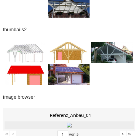
thumbails2
image browser
Referenz_Anbau_01
«
‹
›
»
von
5