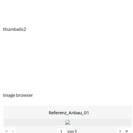
thumbails2
image browser
Referenz_Anbau_01
«
‹
›
»
von
5