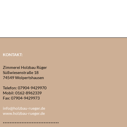
KONTAKT:
Zimmerei Holzbau Rüger
Süßwiesenstraße 18
74549 Wolpertshausen
Telefon: 07904-9429970
Mobil: 0162-8962339
Fax: 07904-9429973
info@holzbau-rueger.de
www.holzbau-rueger.de
*********************************