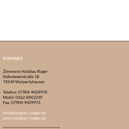
KONTAKT:
Zimmerei Holzbau Rüger
Süßwiesenstraße 18
74549 Wolpertshausen
Telefon: 07904-9429970
Mobil: 0162-8962339
Fax: 07904-9429973
info@holzbau-rueger.de
www.holzbau-rueger.de
*********************************