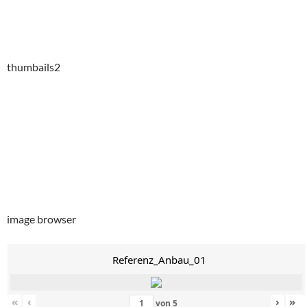
thumbails2
image browser
Referenz_Anbau_01
«
‹
›
»
von
5