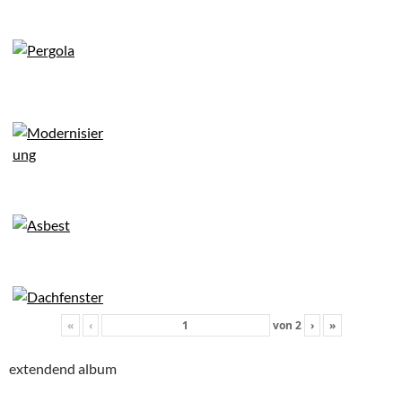
«
‹
von
2
›
»
extendend album