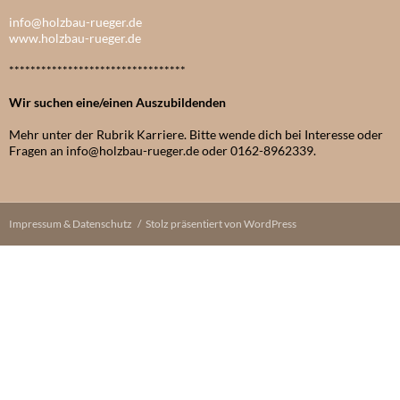
info@holzbau-rueger.de
www.holzbau-rueger.de
*********************************
Wir suchen eine/einen Auszubildenden
Mehr unter der Rubrik Karriere. Bitte wende dich bei Interesse oder
Fragen an info@holzbau-rueger.de oder 0162-8962339.
Impressum & Datenschutz
Stolz präsentiert von WordPress