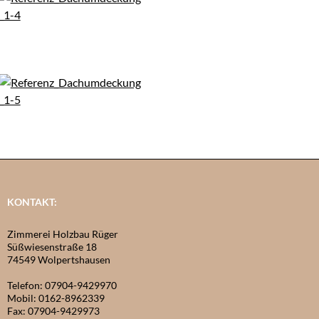
KONTAKT:
Zimmerei Holzbau Rüger
Süßwiesenstraße 18
74549 Wolpertshausen
Telefon: 07904-9429970
Mobil: 0162-8962339
Fax: 07904-9429973