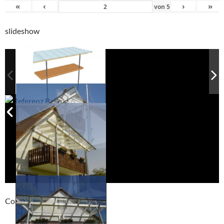
«
‹
›
»
von
5
slideshow
Compackt album