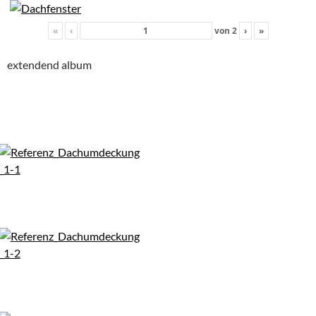
«
‹
von
2
›
»
extendend album