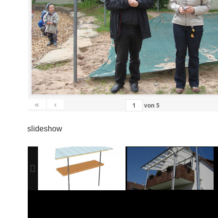
«
‹
von
5
slideshow