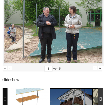
«
‹
›
»
von
5
slideshow