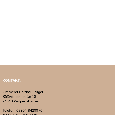
KONTAKT:
Zimmerei Holzbau Rüger
Süßwiesenstraße 18
74549 Wolpertshausen
Telefon: 07904-9429970