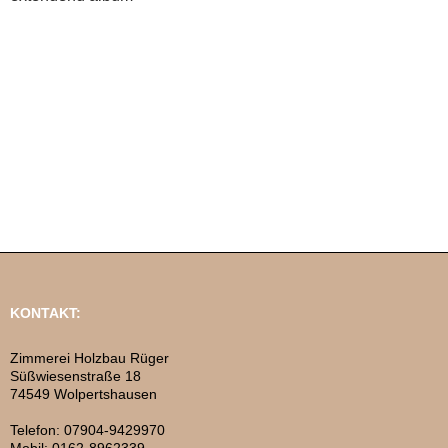
KONTAKT:
Zimmerei Holzbau Rüger
Süßwiesenstraße 18
74549 Wolpertshausen
Telefon: 07904-9429970