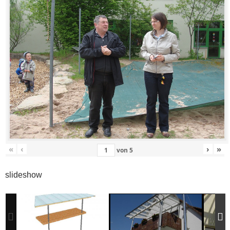
«
‹
›
»
von
5
slideshow