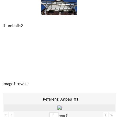
thumbails2
image browser
Referenz_Anbau_01
«
‹
›
»
von
5