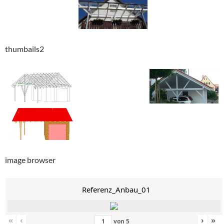
thumbails2
image browser
Referenz_Anbau_01
«
‹
›
»
von
5