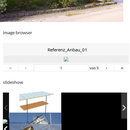
image browser
Referenz_Anbau_01
«
‹
›
»
von
5
slideshow