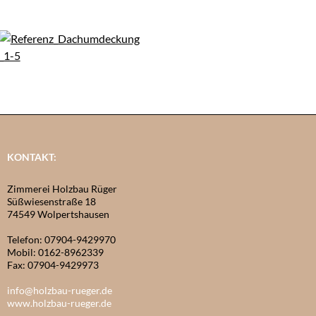
KONTAKT:
Zimmerei Holzbau Rüger
Süßwiesenstraße 18
74549 Wolpertshausen
Telefon: 07904-9429970
Mobil: 0162-8962339
Fax: 07904-9429973
info@holzbau-rueger.de
www.holzbau-rueger.de