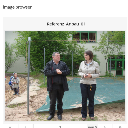
image browser
Referenz_Anbau_01
«
‹
›
»
von
5