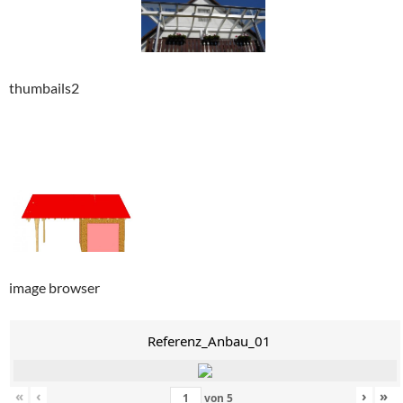
thumbails2
image browser
Referenz_Anbau_01
«
‹
›
»
von
5