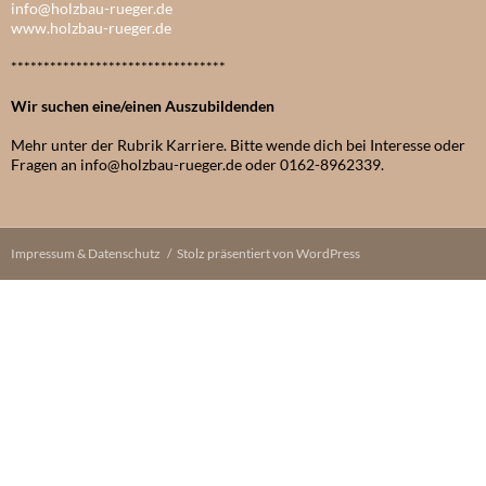
info@holzbau-rueger.de
www.holzbau-rueger.de
*********************************
Wir suchen eine/einen Auszubildenden
Mehr unter der Rubrik Karriere. Bitte wende dich bei Interesse oder
Fragen an info@holzbau-rueger.de oder 0162-8962339.
Impressum & Datenschutz
Stolz präsentiert von WordPress