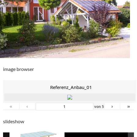
image browser
Referenz_Anbau_01
«
‹
›
»
von
5
slideshow