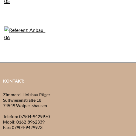
KONTAKT:
Zimmerei Holzbau Rüger
Süßwiesenstraße 18
74549 Wolpertshausen
Telefon: 07904-9429970
Mobil: 0162-8962339
Fax: 07904-9429973