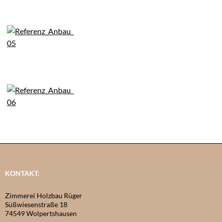
KONTAKT:
Zimmerei Holzbau Rüger
Süßwiesenstraße 18
74549 Wolpertshausen