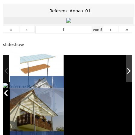
Referenz_Anbau_01
«
‹
›
»
von
5
slideshow