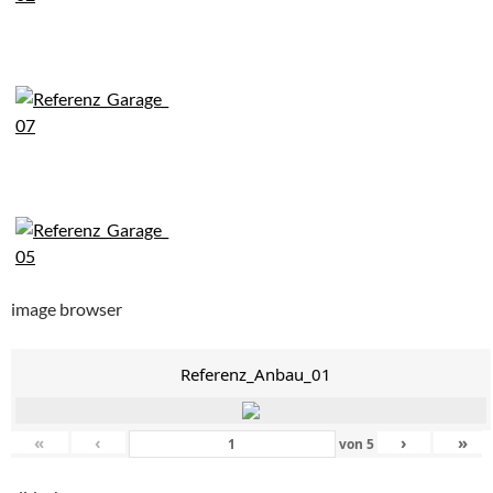
image browser
Referenz_Anbau_01
«
‹
›
»
von
5