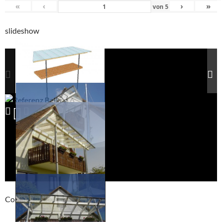
«
‹
›
»
von
5
slideshow
Compackt album