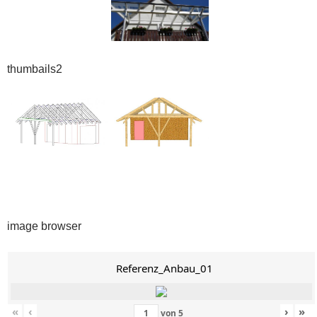
thumbails2
image browser
Referenz_Anbau_01
«
‹
›
»
von
5