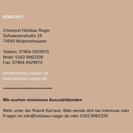
KONTAKT:
Zimmerei Holzbau Rüger
Süßwiesenstraße 18
74549 Wolpertshausen
Telefon: 07904-9429970
Mobil: 0162-8962339
Fax: 07904-9429973
info@holzbau-rueger.de
www.holzbau-rueger.de
*********************************
Wir suchen eine/einen Auszubildenden
Mehr unter der Rubrik Karriere. Bitte wende dich bei Interesse oder
Fragen an info@holzbau-rueger.de oder 0162-8962339.