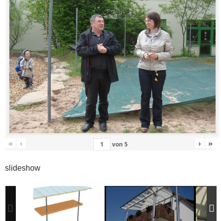
«
‹
›
»
von
5
slideshow