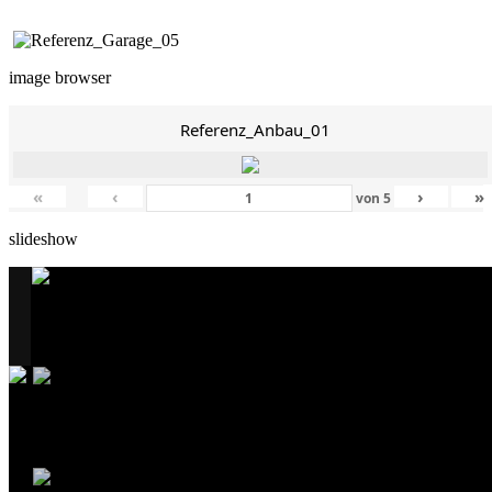
image browser
Referenz_Anbau_01
«
‹
›
»
von
5
slideshow