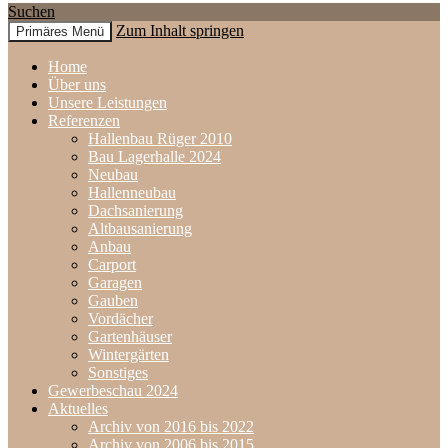
Suchen
Zum Inhalt springen
Primäres Menü
www.holzbau-rueger.de
Home
Über uns
Unsere Leistungen
Referenzen
Hallenbau Rüger 2010
Bau Lagerhalle 2024
Neubau
Hallenneubau
Dachsanierung
Altbausanierung
Anbau
Carport
Garagen
Gauben
Vordächer
Gartenhäuser
Wintergärten
Sonstiges
Gewerbeschau 2024
Aktuelles
Archiv von 2016 bis 2022
Archiv von 2006 bis 2015