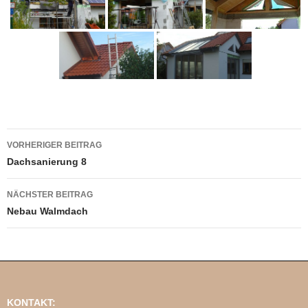
Beitrags-
VORHERIGER BEITRAG
Navigation
Dachsanierung 8
NÄCHSTER BEITRAG
Nebau Walmdach
KONTAKT: